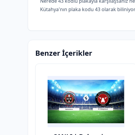
Nerede 43 kodlu plakayla karşılaşsanız h
Kütahya'nın plaka kodu 43 olarak biliniyor
Benzer İçerikler