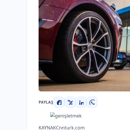
PAYLAŞ
Facebook
X
LinkedIn
WhatsApp
KAYNAK
Cnnturk.com