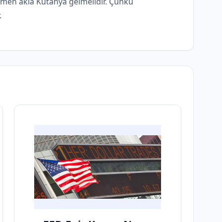
emen akla Kütahya gelmelidir. Çünkü
.