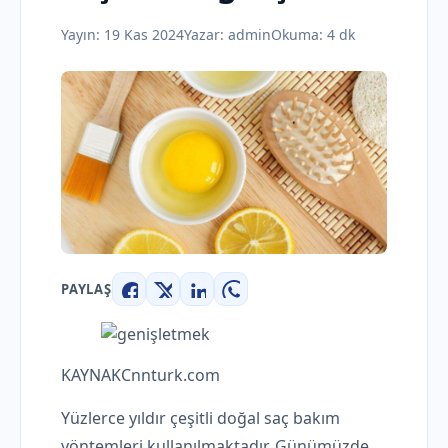
Yayın:
19 Kas 2024
Yazar:
admin
Okuma: 4 dk
PAYLAŞ
Facebook
X
LinkedIn
WhatsApp
KAYNAK
Cnnturk.com
Yüzlerce yıldır çeşitli doğal saç bakım
yöntemleri kullanılmaktadır. Günümüzde