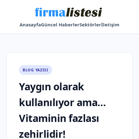
Anasayfa
Güncel Haberler
Sektörler
İletişim
BLOG YAZISI
Yaygın olarak
kullanılıyor ama…
Vitaminin fazlası
zehirlidir!