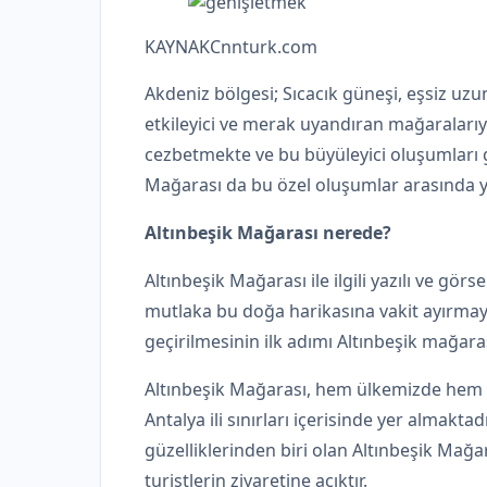
KAYNAK
Cnnturk.com
Akdeniz bölgesi; Sıcacık güneşi, eşsiz uzu
etkileyici ve merak uyandıran mağaralarıyla
cezbetmekte ve bu büyüleyici oluşumları g
Mağarası da bu özel oluşumlar arasında ye
Altınbeşik Mağarası nerede?
Altınbeşik Mağarası ile ilgili yazılı ve gö
mutlaka bu doğa harikasına vakit ayırmayı 
geçirilmesinin ilk adımı Altınbeşik mağar
Altınbeşik Mağarası, hem ülkemizde hem 
Antalya ili sınırları içerisinde yer almaktadı
güzelliklerinden biri olan Altınbeşik Mağar
turistlerin ziyaretine açıktır.