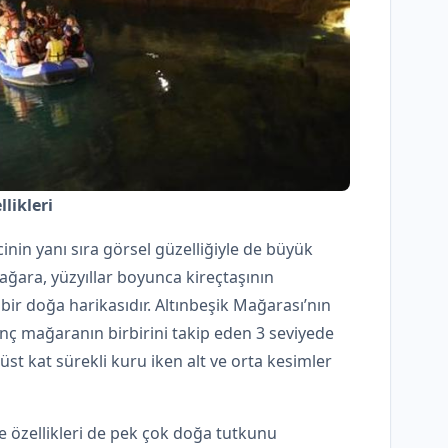
likleri
inin yanı sıra görsel güzelliğiyle de büyük
ağara, yüzyıllar boyunca kireçtaşının
r doğa harikasıdır. Altınbeşik Mağarası’nın
inç mağaranın birbirini takip eden 3 seviyede
st kat sürekli kuru iken alt ve orta kesimler
e özellikleri de pek çok doğa tutkunu