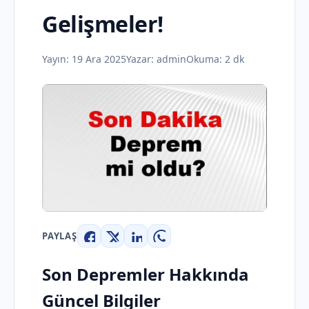
Gelişmeler!
Yayın:
19 Ara 2025
Yazar:
admin
Okuma: 2 dk
PAYLAŞ
Facebook
X
LinkedIn
WhatsApp
Son Depremler Hakkında
Güncel Bilgiler