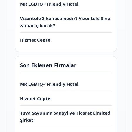
MR LGBTQ+ Friendly Hotel
Vizontele 3 konusu nedir? Vizontele 3 ne
zaman çıkacak?
Hizmet Cepte
Son Eklenen Firmalar
MR LGBTQ+ Friendly Hotel
Hizmet Cepte
Tuva Savunma Sanayi ve Ticaret Limited
Şirketi