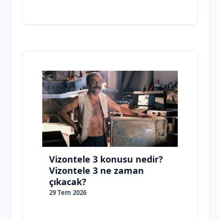
Vizontele 3 konusu nedir?
Vizontele 3 ne zaman
çıkacak?
29 Tem 2026