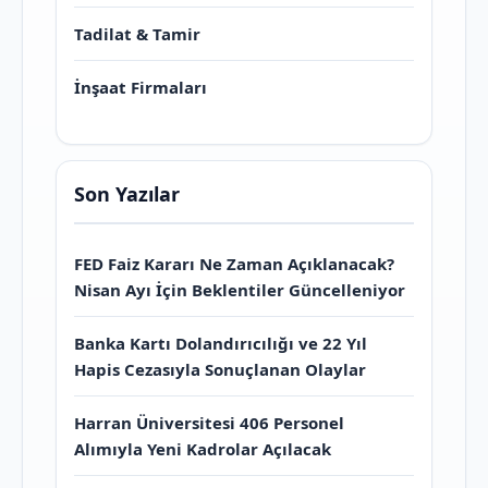
Tadilat & Tamir
İnşaat Firmaları
Son Yazılar
FED Faiz Kararı Ne Zaman Açıklanacak?
Nisan Ayı İçin Beklentiler Güncelleniyor
Banka Kartı Dolandırıcılığı ve 22 Yıl
Hapis Cezasıyla Sonuçlanan Olaylar
Harran Üniversitesi 406 Personel
Alımıyla Yeni Kadrolar Açılacak