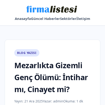
Anasayfa
Güncel Haberler
Sektörler
İletişim
BLOG YAZISI
Mezarlıkta Gizemli
Genç Ölümü: İntihar
mı, Cinayet mi?
Yayın:
21 Ara 2025
Yazar:
admin
Okuma: 1 dk