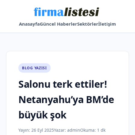
Anasayfa
Güncel Haberler
Sektörler
İletişim
BLOG YAZISI
Salonu terk ettiler!
Netanyahu’ya BM’de
büyük şok
Yayın:
26 Eyl 2025
Yazar:
admin
Okuma: 1 dk