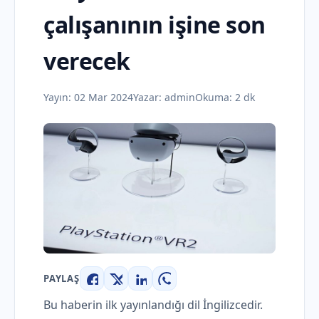
çalışanının işine son
verecek
Yayın:
02 Mar 2024
Yazar:
admin
Okuma: 2 dk
PAYLAŞ
Facebook
X
LinkedIn
WhatsApp
Bu haberin ilk yayınlandığı dil İngilizcedir.