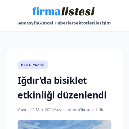
Anasayfa
Güncel Haberler
Sektörler
İletişim
BLOG YAZISI
Iğdır’da bisiklet
etkinliği düzenlendi
Yayın:
12 Mar 2024
Yazar:
admin
Okuma: 1 dk