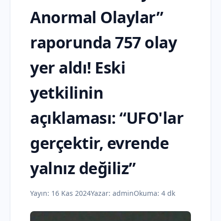
Anormal Olaylar”
raporunda 757 olay
yer aldı! Eski
yetkilinin
açıklaması: “UFO'lar
gerçektir, evrende
yalnız değiliz”
Yayın:
16 Kas 2024
Yazar:
admin
Okuma: 4 dk