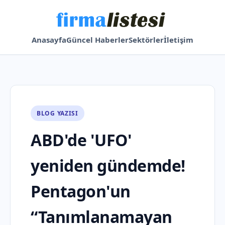
Anasayfa
Güncel Haberler
Sektörler
İletişim
BLOG YAZISI
ABD'de 'UFO'
yeniden gündemde!
Pentagon'un
“Tanımlanamayan