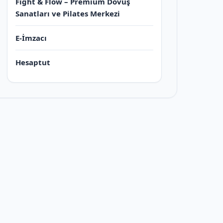
Fight & Flow – Premium Dövüş
Sanatları ve Pilates Merkezi
E-İmzacı
Hesaptut