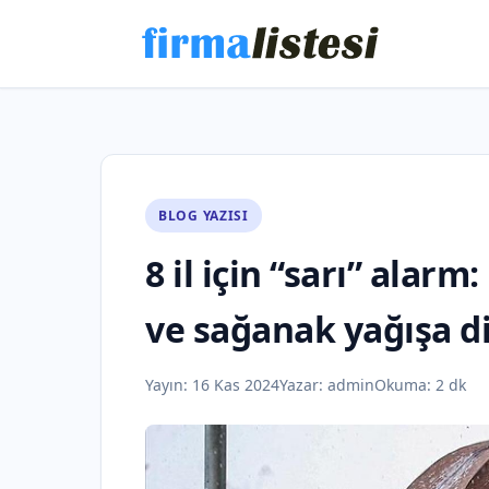
BLOG YAZISI
8 il için “sarı” alar
ve sağanak yağışa d
Yayın:
16 Kas 2024
Yazar:
admin
Okuma: 2 dk