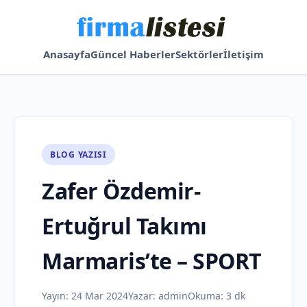
Anasayfa
Güncel Haberler
Sektörler
İletişim
BLOG YAZISI
Zafer Özdemir-
Ertuğrul Takımı
Marmaris’te – SPORT
Yayın:
24 Mar 2024
Yazar:
admin
Okuma: 3 dk