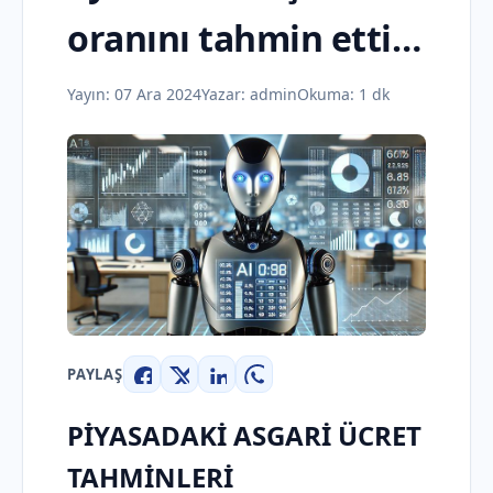
oranını tahmin etti…
Yayın:
07 Ara 2024
Yazar:
admin
Okuma: 1 dk
PAYLAŞ
Facebook
X
LinkedIn
WhatsApp
PİYASADAKİ ASGARİ ÜCRET
TAHMİNLERİ