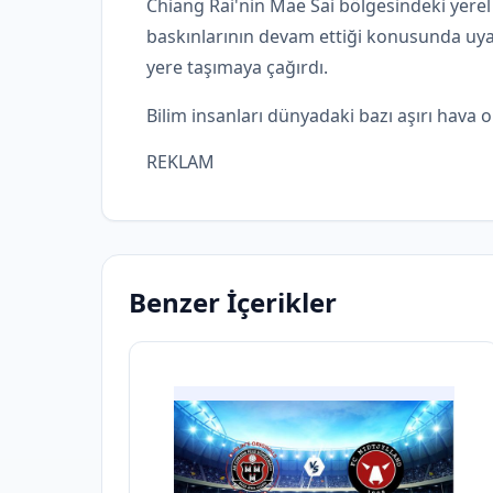
Chiang Rai'nin Mae Sai bölgesindeki yerel y
baskınlarının devam ettiği konusunda uyar
yere taşımaya çağırdı.
Bilim insanları dünyadaki bazı aşırı hava ol
REKLAM
Benzer İçerikler