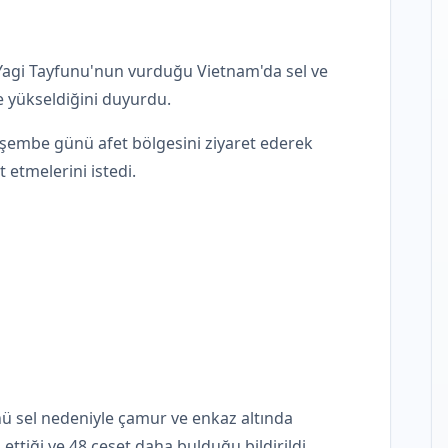
 Yagi Tayfunu'nun vurduğu Vietnam'da sel ve
e yükseldiğini duyurdu.
embe günü afet bölgesini ziyaret ederek
 etmelerini istedi.
nü sel nedeniyle çamur ve enkaz altında
ettiği ve 48 ceset daha bulduğu bildirildi.