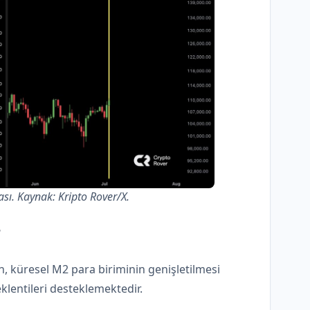
sı. Kaynak: Kripto Rover/X.
r
 küresel M2 para biriminin genişletilmesi
eklentileri desteklemektedir.