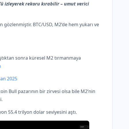
 izleyerek rekoru kırabilir – umut verici
syon gözlenmiştir. BTC/USD, M2’de hem yukarı ve
aştıktan sonra küresel M2 tırmanmaya
n
ran 2025
coin Bull pazarının bir zirvesi olsa bile M2’nin
i.
 55.4 trilyon dolar seviyesini aştı.