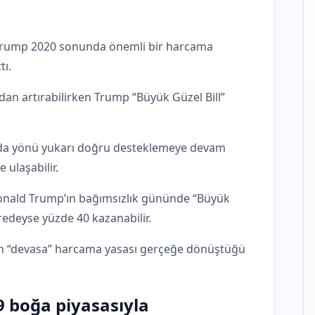
ı Trump 2020 sonunda önemli bir harcama
tı.
an artırabilirken Trump “Büyük Güzel Bill”
atında yönü yukarı doğru desteklemeye devam
e ulaşabilir.
 Donald Trump’ın bağımsızlık gününde “Büyük
redeyse yüzde 40 kazanabilir.
’ın “devasa” harcama yasası gerçeğe dönüştüğü
9 boğa piyasasıyla