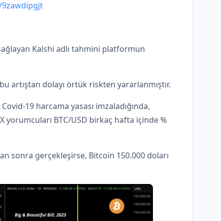
m/9zawdipgjt
n sağlayan Kalshi adlı tahmini platformun
u artıştan dolayı örtük riskten yararlanmıştır.
Covid-19 harcama yasası imzaladığında,
 X yorumcuları BTC/USD birkaç hafta içinde %
dan sonra gerçekleşirse, Bitcoin 150.000 doları