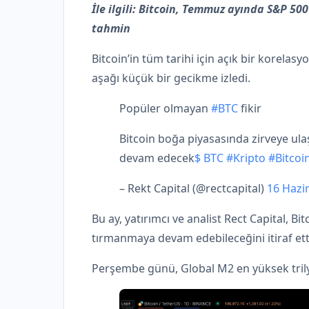
İle ilgili:
Bitcoin, Temmuz ayında S&P 500’ü
tahmin
Bitcoin’in tüm tarihi için açık bir korela
aşağı küçük bir gecikme izledi.
Popüler olmayan
#BTC
fikir
Bitcoin boğa piyasasında zirveye ul
devam edecek
$ BTC
#Kripto
#Bitcoi
– Rekt Capital (@rectcapital)
16 Hazi
Bu ay, yatırımcı ve analist Rect Capital, Bit
tırmanmaya devam edebileceğini itiraf ett
Perşembe günü, Global M2 en yüksek trilyon