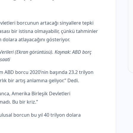
vletleri borcunun artacağı sinyallere tepki
asası bir istisna olmayabilir, çünkü tahminler
 dolara atlayacağını gösteriyor.
 Verileri (Ekran görüntüsü). Kaynak: ABD borç
saati
m ABD borcu 2020’nin başında 23.2 trilyon
rlık bir artış anlamına geliyor.” Dedi.
nca, Amerika Birleşik Devletleri
adı. Bu bir kriz.”
lusal borcun bu yıl 40 trilyon dolara