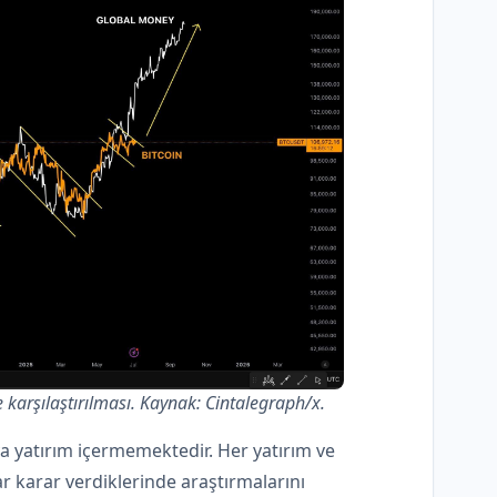
 karşılaştırılması. Kaynak: Cintalegraph/x.
ya yatırım içermemektedir. Her yatırım ve
lar karar verdiklerinde araştırmalarını