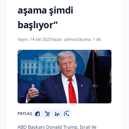
aşama şimdi
başlıyor”
Yayın:
14 Eki 2025
Yazar:
admin
Okuma: 1 dk
PAYLAŞ
Facebook
X
LinkedIn
WhatsApp
ABD Başkanı Donald Trump, İsrail ile