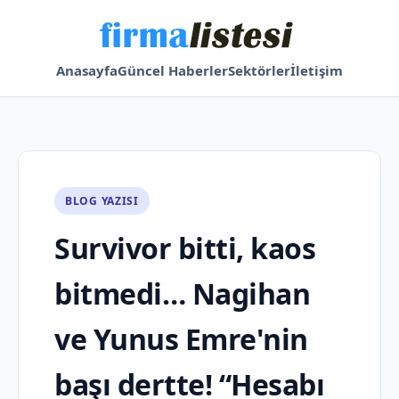
Anasayfa
Güncel Haberler
Sektörler
İletişim
BLOG YAZISI
Survivor bitti, kaos
bitmedi… Nagihan
ve Yunus Emre'nin
başı dertte! “Hesabı