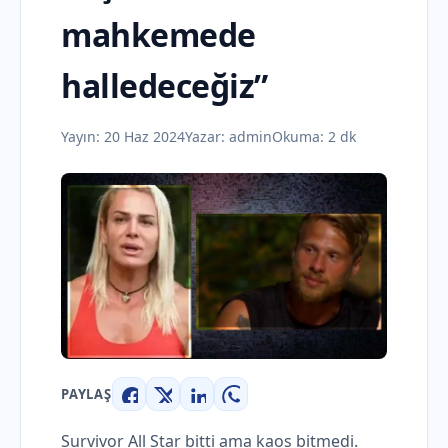
mahkemede
halledeceğiz”
Yayın:
20 Haz 2024
Yazar:
admin
Okuma: 2 dk
PAYLAŞ
Facebook
X
LinkedIn
WhatsApp
Survivor All Star bitti ama kaos bitmedi.