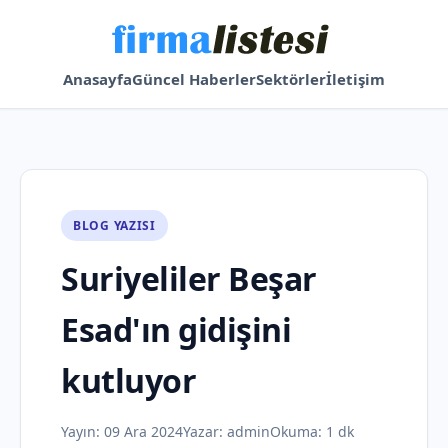
Anasayfa
Güncel Haberler
Sektörler
İletişim
BLOG YAZISI
Suriyeliler Beşar
Esad'ın gidişini
kutluyor
Yayın:
09 Ara 2024
Yazar:
admin
Okuma: 1 dk