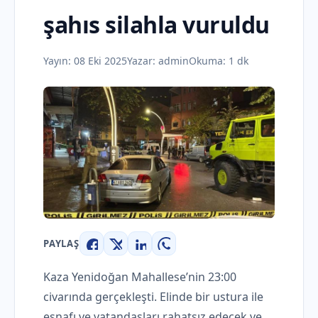
şahıs silahla vuruldu
Yayın:
08 Eki 2025
Yazar:
admin
Okuma: 1 dk
PAYLAŞ
Facebook
X
LinkedIn
WhatsApp
Kaza Yenidoğan Mahallese’nin 23:00
civarında gerçekleşti. Elinde bir ustura ile
esnafı ve vatandaşları rahatsız edecek ve