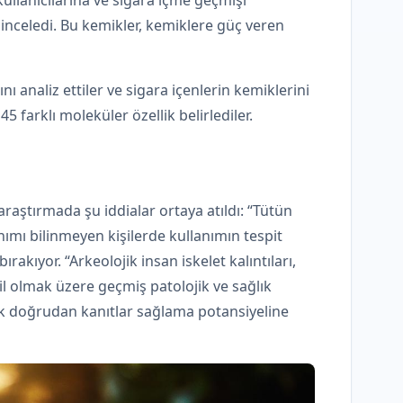
 kullanıcılarına ve sigara içme geçmişi
i inceledi. Bu kemikler, kemiklere güç veren
ı analiz ettiler ve sigara içenlerin kemiklerini
 farklı moleküler özellik belirlediler.
aştırmada şu iddialar ortaya atıldı: “Tütün
nımı bilinmeyen kişilerde kullanımın tespit
rakıyor. “Arkeolojik insan iskelet kalıntıları,
il olmak üzere geçmiş patolojik ve sağlık
ek doğrudan kanıtlar sağlama potansiyeline