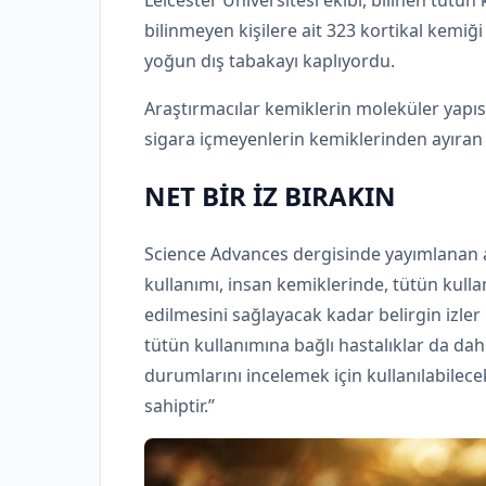
Leicester Üniversitesi ekibi, bilinen tütün
bilinmeyen kişilere ait 323 kortikal kemiğ
yoğun dış tabakayı kaplıyordu.
Araştırmacılar kemiklerin moleküler yapısın
sigara içmeyenlerin kemiklerinden ayıran 45
NET BİR İZ BIRAKIN
Science Advances dergisinde yayımlanan ar
kullanımı, insan kemiklerinde, tütün kulla
edilmesini sağlayacak kadar belirgin izler bı
tütün kullanımına bağlı hastalıklar da dah
durumlarını incelemek için kullanılabilec
sahiptir.”