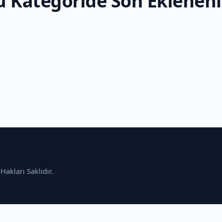
u Kategoride Son Eklenenl
akları Saklıdır.