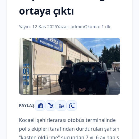
ortaya çıktı
Yayın:
12 Kas 2025
Yazar:
admin
Okuma: 1 dk
PAYLAŞ
Facebook
X
LinkedIn
WhatsApp
Kocaeli şehirlerarası otobüs terminalinde
polis ekipleri tarafından durdurulan şahsın
“kasten öldürme” suçundan 7 yıl 6 ay hapis