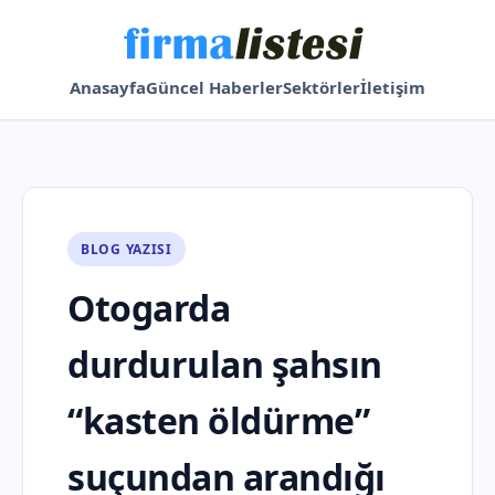
Anasayfa
Güncel Haberler
Sektörler
İletişim
BLOG YAZISI
Otogarda
durdurulan şahsın
“kasten öldürme”
suçundan arandığı