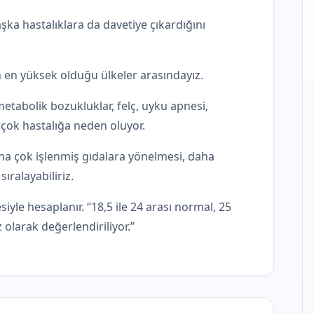
aşka hastalıklara da davetiye çıkardığını
n en yüksek olduğu ülkeler arasındayız.
metabolik bozukluklar, felç, uyku apnesi,
irçok hastalığa neden oluyor.
ha çok işlenmiş gıdalara yönelmesi, daha
ıralayabiliriz.
yle hesaplanır. “18,5 ile 24 arası normal, 25
z olarak değerlendiriliyor.”