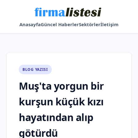
Anasayfa
Güncel Haberler
Sektörler
İletişim
BLOG YAZISI
Muş'ta yorgun bir
kurşun küçük kızı
hayatından alıp
götürdü