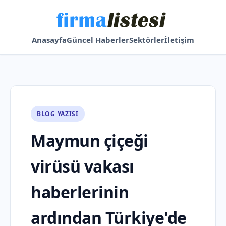
Anasayfa
Güncel Haberler
Sektörler
İletişim
BLOG YAZISI
Maymun çiçeği
virüsü vakası
haberlerinin
ardından Türkiye'de