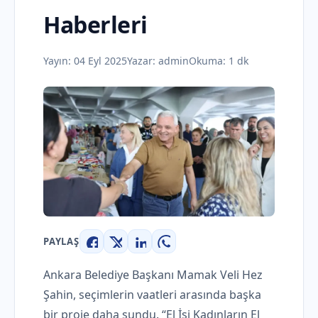
Haberleri
Yayın:
04 Eyl 2025
Yazar:
admin
Okuma: 1 dk
PAYLAŞ
Facebook
X
LinkedIn
WhatsApp
Ankara Belediye Başkanı Mamak Veli Hez
Şahin, seçimlerin vaatleri arasında başka
bir proje daha sundu. “El İşi Kadınların El