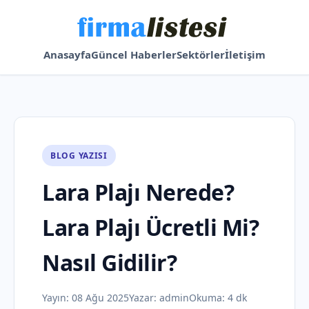
Anasayfa
Güncel Haberler
Sektörler
İletişim
BLOG YAZISI
Lara Plajı Nerede?
Lara Plajı Ücretli Mi?
Nasıl Gidilir?
Yayın:
08 Ağu 2025
Yazar:
admin
Okuma: 4 dk