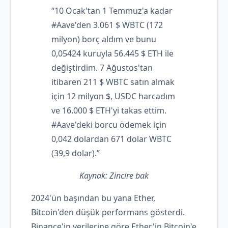
“10 Ocak'tan 1 Temmuz'a kadar
#Aave'den 3.061 $ WBTC (172
milyon) borç aldım ve bunu
0,05424 kuruyla 56.445 $ ETH ile
değiştirdim. 7 Ağustos'tan
itibaren 211 $ WBTC satın almak
için 12 milyon $, USDC harcadım
ve 16.000 $ ETH'yi takas ettim.
#Aave'deki borcu ödemek için
0,042 dolardan 671 dolar WBTC
(39,9 dolar).”
Kaynak:
Zincire bak
2024'ün başından bu yana Ether,
Bitcoin'den düşük performans gösterdi.
Binance'in verilerine göre Ether'in Bitcoin'e