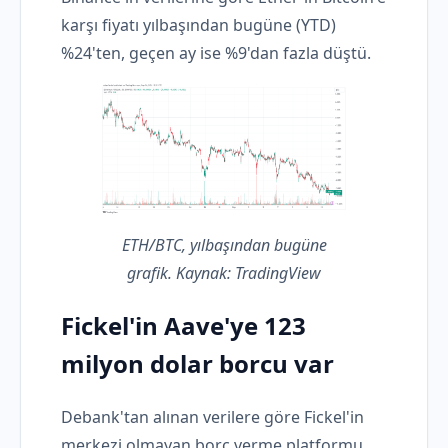
karşı fiyatı yılbaşından bugüne (YTD)
%24'ten, geçen ay ise %9'dan fazla düştü.
ETH/BTC, yılbaşından bugüne
grafik. Kaynak: TradingView
Fickel'in Aave'ye 123
milyon dolar borcu var
Debank'tan alınan verilere göre Fickel'in
merkezi olmayan borç verme platformu