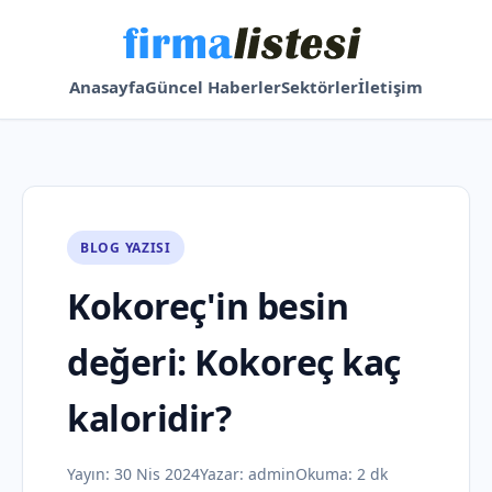
Anasayfa
Güncel Haberler
Sektörler
İletişim
BLOG YAZISI
Kokoreç'in besin
değeri: Kokoreç kaç
kaloridir?
Yayın:
30 Nis 2024
Yazar:
admin
Okuma: 2 dk