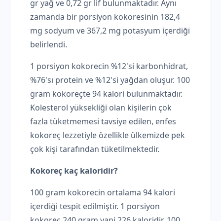
gr yağ ve 0,72 gr lif bulunmaktadır. Aynı
zamanda bir porsiyon kokoresinin 182,4
mg sodyum ve 367,2 mg potasyum içerdiği
belirlendi.
1 porsiyon kokorecin %12'si karbonhidrat,
%76'sı protein ve %12'si yağdan oluşur. 100
gram kokoreçte 94 kalori bulunmaktadır.
Kolesterol yüksekliği olan kişilerin çok
fazla tüketmemesi tavsiye edilen, enfes
kokoreç lezzetiyle özellikle ülkemizde pek
çok kişi tarafından tüketilmektedir.
Kokoreç kaç kaloridir?
100 gram kokorecin ortalama 94 kalori
içerdiği tespit edilmiştir. 1 porsiyon
kokoreç 240 gram yani 226 kaloridir. 100