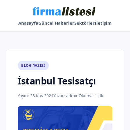
Anasayfa
Güncel Haberler
Sektörler
İletişim
BLOG YAZISI
İstanbul Tesisatçı
Yayın:
28 Kas 2024
Yazar:
admin
Okuma: 1 dk