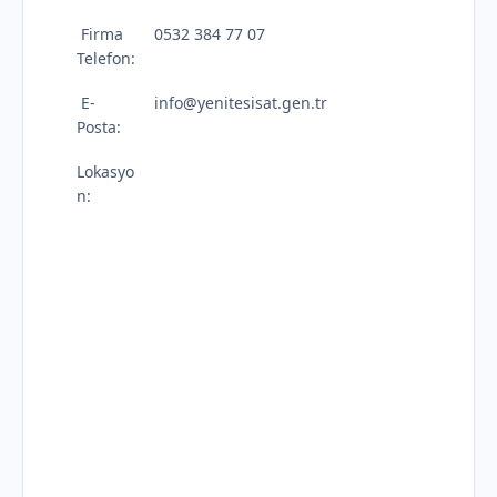
Firma
0532 384 77 07
Telefon:
E-
info@yenitesisat.gen.tr
Posta:
Lokasyo
n: