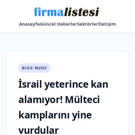
Anasayfa
Güncel Haberler
Sektörler
İletişim
BLOG YAZISI
İsrail yeterince kan
alamıyor! Mülteci
kamplarını yine
vurdular