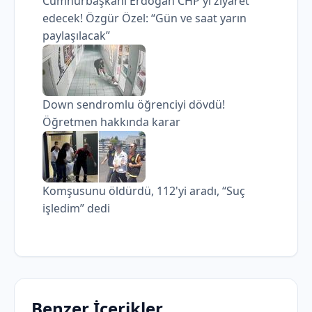
Cumhurbaşkanı Erdoğan CHP'yi ziyaret
edecek! Özgür Özel: “Gün ve saat yarın
paylaşılacak”
Down sendromlu öğrenciyi dövdü!
Öğretmen hakkında karar
Komşusunu öldürdü, 112'yi aradı, “Suç
işledim” dedi
Benzer İçerikler