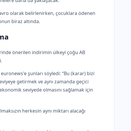
emelere daha da yaklaşacak.
avro olarak belirlenirken, çocuklara ödenen
onun biraz altında.
ama
inde önerilen indirimin ülkeyi çoğu AB
.
euronews'e şunları söyledi: “Bu (karar) bizi
 seviyeye getirmek ve aynı zamanda geçici
 ekonomik seviyede olmasını sağlamak için
lmaksızın herkesin aynı miktarı alacağı