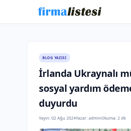
BLOG YAZISI
İrlanda Ukraynalı mü
sosyal yardım ödeme
duyurdu
Yayın:
02 Ağu 2024
Yazar:
admin
Okuma: 2 dk