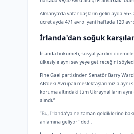
haftada 99,40 Avro aldığı Fransa'daki öd
Almanya'da vatandaşların geliri ayda 563 
ücret ayda 471 avro, yani haftada 120 avr
İrlanda'dan soğuk karşıl
İrlanda hükümeti, sosyal yardım ödemeler
ülkesiyle aynı seviyeye getireceğini söyledi
Fine Gael partisinden Senatör Barry Ward 
AB'deki Avrupalı ​​meslektaşlarımızla aynı
koruma altındaki tüm Ukraynalıların aynı
alındı.”
“Bu, İrlanda'ya ne zaman geldiklerine bakı
anlamına geliyor” dedi.