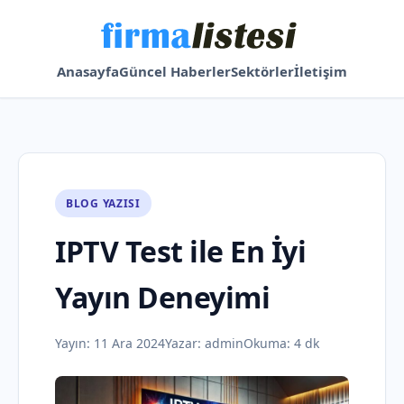
Anasayfa
Güncel Haberler
Sektörler
İletişim
BLOG YAZISI
IPTV Test ile En İyi
Yayın Deneyimi
Yayın:
11 Ara 2024
Yazar:
admin
Okuma: 4 dk