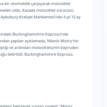
ka bir otomobille çarpışarak motosiklet
 neden oldu. Kazada motosiklet sürücüsü
Aylesbury Kraliyet Mahkemesi’nde 4 yıl 10 ay
esindeki Buckinghamshire Köprüsü’nde
ından yapılan açıklamada, Nikesh Mistry’nin
tıştığı ve ardından motosikletçinin köprüden
ğu belirtildi. Buckinghamshire Köprüsü.
iğini belirterek şunları söyledi: “Mistry,