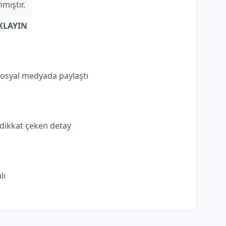
mıştır.
KLAYIN
sosyal medyada paylaştı
 dikkat çeken detay
lı