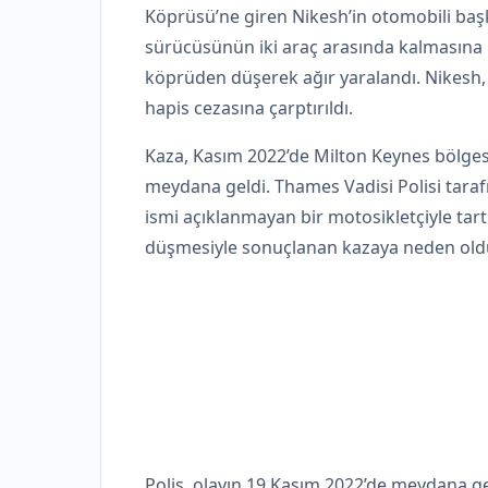
Köprüsü’ne giren Nikesh’in otomobili baş
sürücüsünün iki araç arasında kalmasına
köprüden düşerek ağır yaralandı. Nikesh, 
hapis cezasına çarptırıldı.
Kaza, Kasım 2022’de Milton Keynes bölg
meydana geldi. Thames Vadisi Polisi taraf
ismi açıklanmayan bir motosikletçiyle tar
düşmesiyle sonuçlanan kazaya neden oldu
Polis, olayın 19 Kasım 2022’de meydana geld