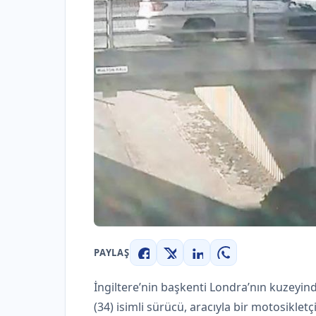
PAYLAŞ
Facebook
X
LinkedIn
WhatsApp
İngiltere’nin başkenti Londra’nın kuzeyi
(34) isimli sürücü, aracıyla bir motosikletç