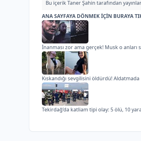
Bu içerik Taner Şahin tarafından yayınlan
ANA SAYFAYA DÖNMEK İÇİN BURAYA TI
İnanması zor ama gerçek! Musk o anları 
Kıskandığı sevgilisini öldürdü! Aldatmada
Tekirdağ’da katliam tipi olay: 5 ölü, 10 yara