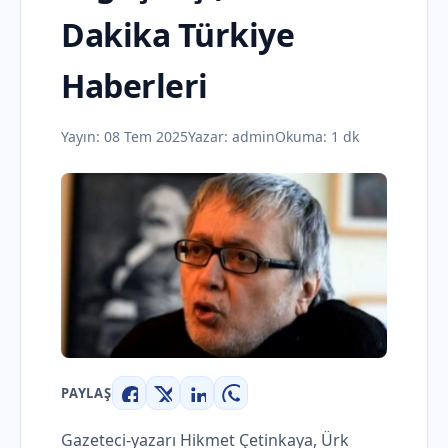
Dakika Türkiye
Haberleri
Yayın:
08 Tem 2025
Yazar:
admin
Okuma: 1 dk
PAYLAŞ
Facebook
X
LinkedIn
WhatsApp
Gazeteci-yazarı Hikmet Çetinkaya, Ürk