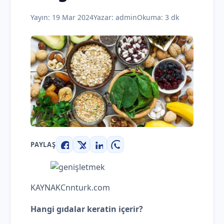
Yayın:
19 Mar 2024
Yazar:
admin
Okuma: 3 dk
PAYLAŞ
Facebook
X
LinkedIn
WhatsApp
KAYNAK
Cnnturk.com
Hangi gıdalar keratin içerir?