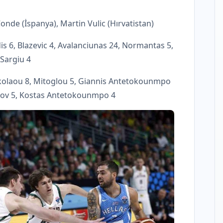
onde (İspanya), Martin Vulic (Hırvatistan)
dis 6, Blazevic 4, Avalanciunas 24, Normantas 5,
, Sargiu 4
ikolaou 8, Mitoglou 5, Giannis Antetokounmpo
urov 5, Kostas Antetokounmpo 4