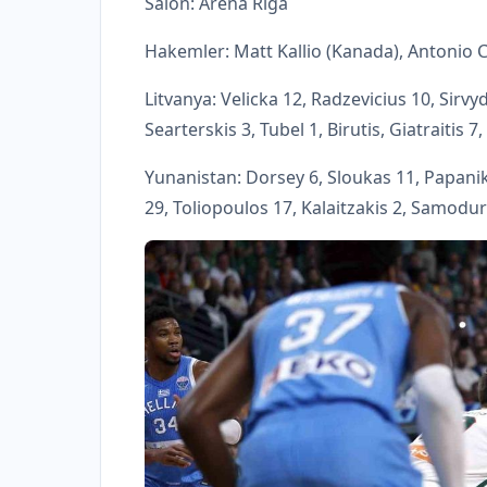
Salon: Arena Riga
Hakemler: Matt Kallio (Kanada), Antonio C
Litvanya: Velicka 12, Radzevicius 10, Sirvy
Searterskis 3, Tubel 1, Birutis, Giatraitis 7
Yunanistan: Dorsey 6, Sloukas 11, Papan
29, Toliopoulos 17, Kalaitzakis 2, Samod