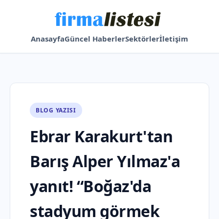
Anasayfa
Güncel Haberler
Sektörler
İletişim
BLOG YAZISI
Ebrar Karakurt'tan
Barış Alper Yılmaz'a
yanıt! “Boğaz'da
stadyum görmek