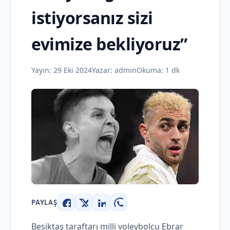
istiyorsanız sizi
evimize bekliyoruz”
Yayın:
29 Eki 2024
Yazar:
admin
Okuma: 1 dk
PAYLAŞ
Facebook
X
LinkedIn
WhatsApp
Beşiktaş taraftarı milli voleybolcu Ebrar