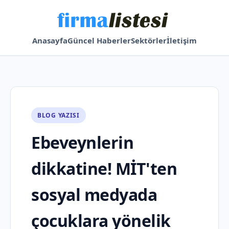
Anasayfa
Güncel Haberler
Sektörler
İletişim
BLOG YAZISI
Ebeveynlerin
dikkatine! MİT'ten
sosyal medyada
çocuklara yönelik