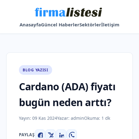
Anasayfa
Güncel Haberler
Sektörler
İletişim
BLOG YAZISI
Cardano (ADA) fiyatı
bugün neden arttı?
Yayın:
09 Kas 2024
Yazar:
admin
Okuma: 1 dk
PAYLAŞ
Facebook
X
LinkedIn
WhatsApp