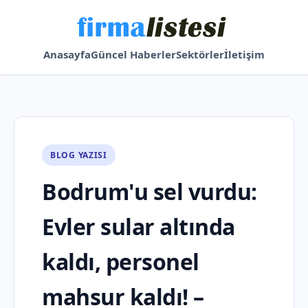
Anasayfa
Güncel Haberler
Sektörler
İletişim
BLOG YAZISI
Bodrum'u sel vurdu:
Evler sular altında
kaldı, personel
mahsur kaldı! –