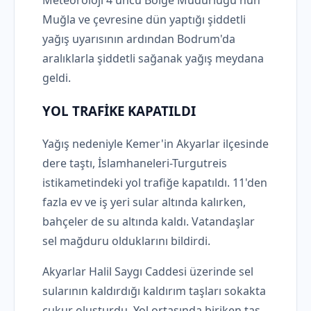
Meteoroloji 4'üncü Bölge Müdürlüğü'nün
Muğla ve çevresine dün yaptığı şiddetli
yağış uyarısının ardından Bodrum'da
aralıklarla şiddetli sağanak yağış meydana
geldi.
YOL TRAFİKE KAPATILDI
Yağış nedeniyle Kemer'in Akyarlar ilçesinde
dere taştı, İslamhaneleri-Turgutreis
istikametindeki yol trafiğe kapatıldı. 11'den
fazla ev ve iş yeri sular altında kalırken,
bahçeler de su altında kaldı. Vatandaşlar
sel mağduru olduklarını bildirdi.
Akyarlar Halil Saygı Caddesi üzerinde sel
sularının kaldırdığı kaldırım taşları sokakta
çukur oluşturdu. Yol ortasında biriken taş