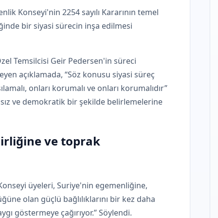
venlik Konseyi'nin 2254 sayılı Kararının temel
iğinde bir siyasi sürecin inşa edilmesi
el Temsilcisi Geir Pedersen'in süreci
leyen açıklamada, “Söz konusu siyasi süreç
ılamalı, onları korumalı ve onları korumalıdır”
msız ve demokratik bir şekilde belirlemelerine
irliğine ve toprak
Konseyi üyeleri, Suriye'nin egemenliğine,
üğüne olan güçlü bağlılıklarını bir kez daha
saygı göstermeye çağırıyor.” Söylendi.