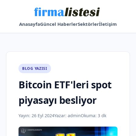
Anasayfa
Güncel Haberler
Sektörler
İletişim
BLOG YAZISI
Bitcoin ETF'leri spot
piyasayı besliyor
Yayın:
26 Eyl 2024
Yazar:
admin
Okuma: 3 dk