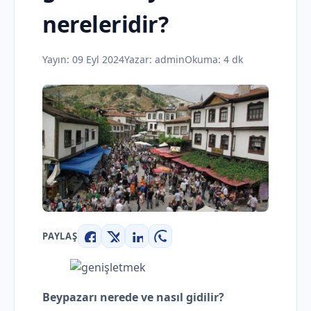
nereleridir?
Yayın:
09 Eyl 2024
Yazar:
admin
Okuma: 4 dk
PAYLAŞ
Facebook
X
LinkedIn
WhatsApp
Beypazarı nerede ve nasıl gidilir?