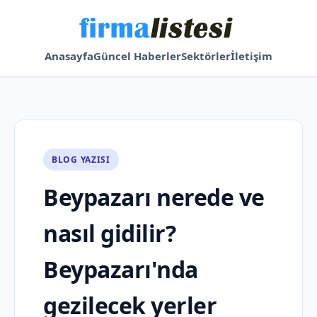
Anasayfa
Güncel Haberler
Sektörler
İletişim
BLOG YAZISI
Beypazarı nerede ve
nasıl gidilir?
Beypazarı'nda
gezilecek yerler