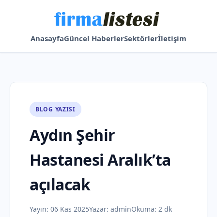
Anasayfa
Güncel Haberler
Sektörler
İletişim
BLOG YAZISI
Aydın Şehir
Hastanesi Aralık’ta
açılacak
Yayın:
06 Kas 2025
Yazar:
admin
Okuma: 2 dk