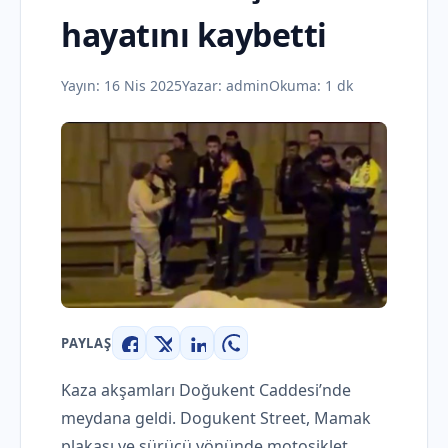
hayatını kaybetti
Yayın:
16 Nis 2025
Yazar:
admin
Okuma: 1 dk
PAYLAŞ
Facebook
X
LinkedIn
WhatsApp
Kaza akşamları Doğukent Caddesi’nde
meydana geldi. Dogukent Street, Mamak
plakası ve sürücü yönünde motosiklet