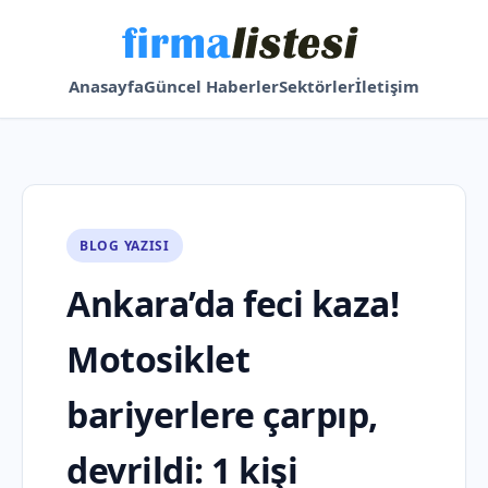
Anasayfa
Güncel Haberler
Sektörler
İletişim
BLOG YAZISI
Ankara’da feci kaza!
Motosiklet
bariyerlere çarpıp,
devrildi: 1 kişi