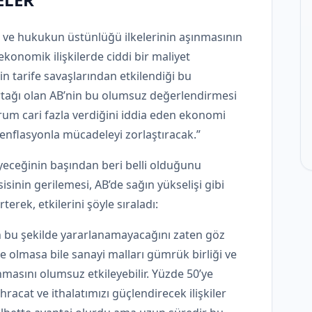
ı ve hukukun üstünlüğü ilkelerinin aşınmasının
onomik ilişkilerde ciddi bir maliyet
n tarife savaşlarından etkilendiği bu
rtağı olan AB’nin bu olumsuz değerlendirmesi
urum cari fazla verdiğini iddia eden ekonomi
 enflasyonla mücadeleyi zorlaştıracak.”
yeceğinin başından beri belli olduğunu
sinin gerilemesi, AB’de sağın yükselişi gibi
erek, etkilerini şöyle sıraladı:
an bu şekilde yararlanamayacağını zaten göz
e olmasa bile sanayi malları gümrük birliği ve
masını olumsuz etkileyebilir. Yüzde 50’ye
hracat ve ithalatımızı güçlendirecek ilişkiler