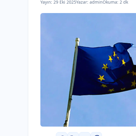
Yayın:
29 Eki 2025
Yazar:
admin
Okuma: 2 dk