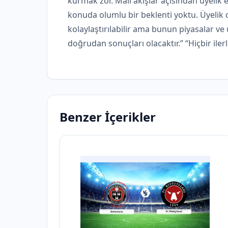
kurmak zor. Mali akışlar açısından üyelik
konuda olumlu bir beklenti yoktu. Üyelik 
kolaylaştırılabilir ama bunun piyasalar
doğrudan sonuçları olacaktır.” “Hiçbir ile
Benzer İçerikler