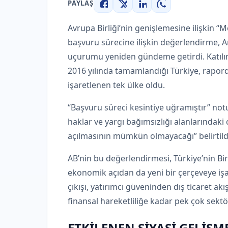
PAYLAŞ
Facebook
X
LinkedIn
WhatsApp
Avrupa Birliği’nin genişlemesine ilişkin “
başvuru sürecine ilişkin değerlendirme, An
uçurumu yeniden gündeme getirdi. Katılım
2016 yılında tamamlandığı Türkiye, rapord
işaretlenen tek ülke oldu.
“Başvuru süreci kesintiye uğramıştır” n
haklar ve yargı bağımsızlığı alanlarındaki c
açılmasının mümkün olmayacağı” belirtild
AB’nin bu değerlendirmesi, Türkiye’nin Birl
ekonomik açıdan da yeni bir çerçeveye iş
çıkışı, yatırımcı güveninden dış ticaret ak
finansal hareketliliğe kadar pek çok sektör
ETKİLENEN SİYASİ GELİŞM