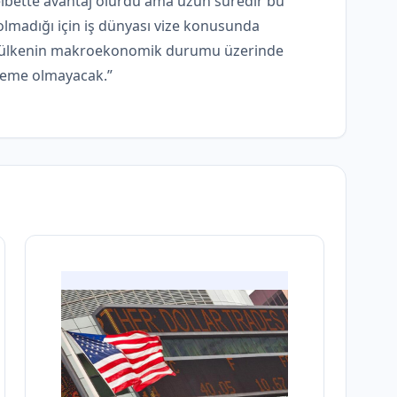
 elbette avantaj olurdu ama uzun süredir bu
olmadığı için iş dünyası vize konusunda
 ve ülkenin makroekonomik durumu üzerinde
rleme olmayacak.”