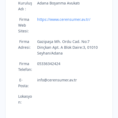
Kuruluş
Adana Boşanma Avukatı
Adı :
Firma
https://www.cerensumer.av.tr/
Web
Sitesi:
Firma
Gazipaşa Mh. Ordu Cad. No:7
Adresi:
Dinçkan Apt. A Blok Daire:3, 01010
Seyhan/Adana
Firma
‪05336342424
Telefon:
E-
info@cerensumer.av.tr
Posta:
Lokasyo
n: