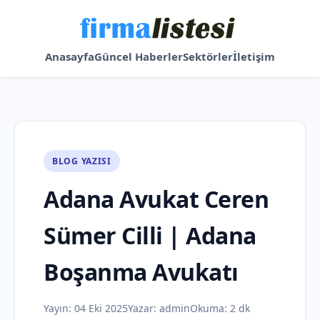
Anasayfa
Güncel Haberler
Sektörler
İletişim
BLOG YAZISI
Adana Avukat Ceren
Sümer Cilli | Adana
Boşanma Avukatı
Yayın:
04 Eki 2025
Yazar:
admin
Okuma: 2 dk