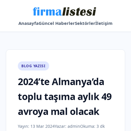
Anasayfa
Güncel Haberler
Sektörler
İletişim
BLOG YAZISI
2024’te Almanya’da
toplu taşıma aylık 49
avroya mal olacak
Yayın:
13 Mar 2024
Yazar:
admin
Okuma: 3 dk